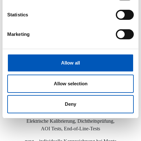
Transportsysteme, intelligente
Werkstückträger
Statistics
Marketing
Fügen + Verbinden:
Verschrauben, Pressen, Nieten, Kleben,
Allow all
Klammern, Löten, Schweißen
Allow selection
Deny
Prüfen + Sichern:
Elektrische Kalibrierung, Dichtheitsprüfung,
AOI Tests, End-of-Line-Tests