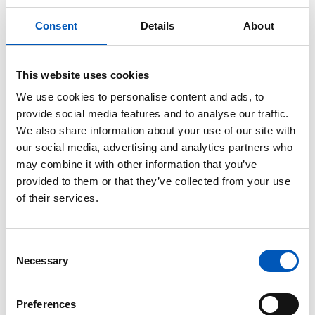
individuelle Automatisierung
Consent
Details
About
Wo Standardkonzepte an ihre Grenzen stoßen, beginnt
Sondermaschinenbau
unsere Arbeit. Der
ist unsere
Leidenschaft.
This website uses cookies
Wir vereinen bewährte Verfahren mit neuen Impulsen und
We use cookies to personalise content and ads, to
Montageanlagen
entwickeln
, die sich konsequent an
provide social media features and to analyse our traffic.
Ihren Zielen orientieren.
We also share information about your use of our site with
our social media, advertising and analytics partners who
Dafür greifen wir auf ein vielfältiges Portfolio an
may combine it with other information that you’ve
Fertigungsverfahren zurück:
provided to them or that they’ve collected from your use
of their services.
Consent
Necessary
Selection
Vereinzelung + Handling:
Robotergestützte Zuführung,
Preferences